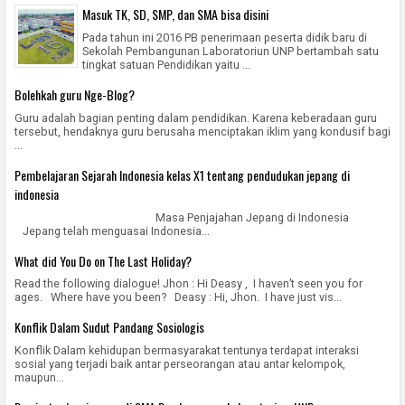
Masuk TK, SD, SMP, dan SMA bisa disini
Pada tahun ini 2016 PB penerimaan peserta didik baru di
Sekolah Pembangunan Laboratoriun UNP bertambah satu
tingkat satuan Pendidikan yaitu ...
Bolehkah guru Nge-Blog?
Guru adalah bagian penting dalam pendidikan. Karena keberadaan guru
tersebut, hendaknya guru berusaha menciptakan iklim yang kondusif bagi
...
Pembelajaran Sejarah Indonesia kelas X1 tentang pendudukan jepang di
indonesia
Masa Penjajahan Jepang di Indonesia
Jepang telah menguasai Indonesia...
What did You Do on The Last Holiday?
Read the following dialogue! Jhon : Hi Deasy , I haven’t seen you for
ages. Where have you been? Deasy : Hi, Jhon. I have just vis...
Konflik Dalam Sudut Pandang Sosiologis
Konflik Dalam kehidupan bermasyarakat tentunya terdapat interaksi
sosial yang terjadi baik antar perseorangan atau antar kelompok,
maupun...