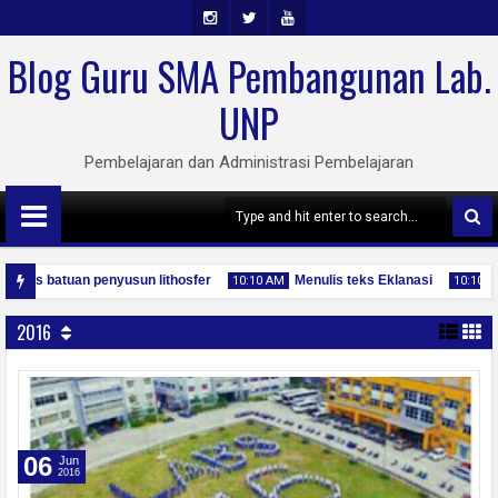
Insta
Twit
Yout
Blog Guru SMA Pembangunan Lab.
Gra
Ter
Ube
UNP
M
Pembelajaran dan Administrasi Pembelajaran
jenis batuan penyusun lithosfer
Menulis teks Eklanasi
10:10 AM
10:10 A
 Indonesia yang Menyenangkan
2016
04
04
n
Jan
Ja
0
2020
20
06
Jun
2016