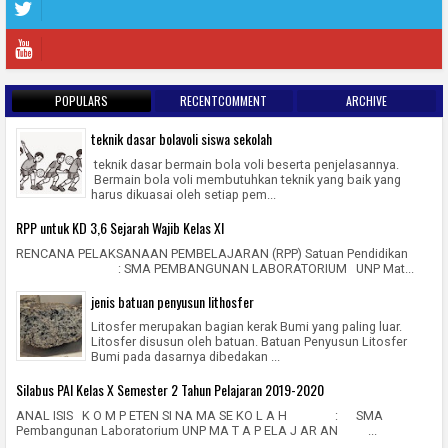
POPULARS
RECENTCOMMENT
ARCHIVE
teknik dasar bolavoli siswa sekolah
teknik dasar bermain bola voli beserta penjelasannya.
Bermain bola voli membutuhkan teknik yang baik yang
harus dikuasai oleh setiap pem...
RPP untuk KD 3,6 Sejarah Wajib Kelas XI
RENCANA PELAKSANAAN PEMBELAJARAN (RPP) Satuan Pendidikan
: SMA PEMBANGUNAN LABORATORIUM UNP Mat...
jenis batuan penyusun lithosfer
Litosfer merupakan bagian kerak Bumi yang paling luar.
Litosfer disusun oleh batuan. Batuan Penyusun Litosfer
Bumi pada dasarnya dibedakan ...
Silabus PAI Kelas X Semester 2 Tahun Pelajaran 2019-2020
ANAL ISIS K O M P ETEN SI NA MA SE KO L A H : SMA
Pembangunan Laboratorium UNP MA T A P ELA J AR AN ...