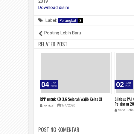
2019
Download disini
Label:
Perangkat
3
Posting Lebih Baru
RELATED POST
04
02
Jan
Jan
2020
2020
emester 2 Tahun
RPP untuk KD 3,6 Sejarah Wajib Kelas XI
Silabus PAI
Pelajaran 2
yofrizal
1/4/2020
020
1
Santi Sofia
POSTING KOMENTAR