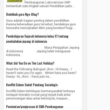
Pembangunan Laboratoriun UNP
bertambah satu tingkat satuan Pendidikan yaitu ...
Bolehkah guru Nge-Blog?
Guru adalah bagian penting dalam pendidikan.
Karena keberadaan guru tersebut, hendaknya guru
berusaha menciptakan iklim yang kondusif bagi ...
Pembelajaran Sejarah Indonesia kelas X1 tentang
pendudukan jepang di indonesia
Masa Penjajahan Jepang
di Indonesia Jepang telah menguasai
Indonesia...
What did You Do on The Last Holiday?
Read the following dialogue! Jhon : Hi Deasy , I
haven’t seen you for ages. Where have you been?
Deasy : Hi, Jhon. I have just vis...
Konflik Dalam Sudut Pandang Sosiologis
Konflik Dalam kehidupan bermasyarakat tentunya
terdapat interaksi sosial yang terjadi baik antar
perseorangan atau antar kelompok, maupun...
Peminatan/penjurusan di SMA Pembangunan