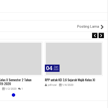
Posting Lama
04
Jan
2020
 Kelas X Semester 2 Tahun
RPP untuk KD 3,6 Sejarah Wajib Kelas XI
Si
019-2020
Pe
yofrizal
1/4/2020
1/2/2020
1