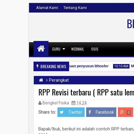
Alamat Kami
Tentang Kami
B
GURU
WEBMAIL
OSIS
BREAKING NEWS
cover
jenis batuan penyusun lithosfer
Me
10:56 AM
10:11 AM
10:10 AM
Perangkat
RPP Revisi terbaru ( RPP satu lem
Bengkel Fisika
14.24
06
04
04
Jan
Jan
Jan
2020
2020
2020
Share to:
Twitter
Facebook
0
Bapak/Ibuk, berikut ini adalah contoh RPP t