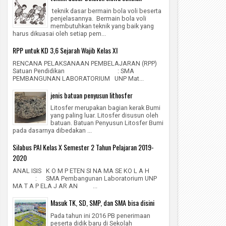
teknik dasar bermain bola voli beserta
penjelasannya. Bermain bola voli
membutuhkan teknik yang baik yang
harus dikuasai oleh setiap pem...
RPP untuk KD 3,6 Sejarah Wajib Kelas XI
RENCANA PELAKSANAAN PEMBELAJARAN (RPP)
Satuan Pendidikan : SMA
PEMBANGUNAN LABORATORIUM UNP Mat...
jenis batuan penyusun lithosfer
Litosfer merupakan bagian kerak Bumi
yang paling luar. Litosfer disusun oleh
batuan. Batuan Penyusun Litosfer Bumi
pada dasarnya dibedakan ...
02
04
Jan
Jan
Silabus PAI Kelas X Semester 2 Tahun Pelajaran 2019-
2020
2020
2020
labus PAI Kelas X Semester 2 Tahun
RPP untuk KD 3,6 Sejarah Wajib Kelas XI
ANAL ISIS K O M P ETEN SI NA MA SE KO L A H
lajaran 2019-2020
yofrizal
1/4/2020
: SMA Pembangunan Laboratorium UNP
MA T A P ELA J AR AN ...
Santi Sofia
1/2/2020
1
Masuk TK, SD, SMP, dan SMA bisa disini
Pada tahun ini 2016 PB penerimaan
peserta didik baru di Sekolah