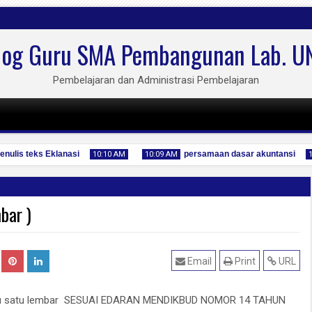
log Guru SMA Pembangunan Lab. U
Pembelajaran dan Administrasi Pembelajaran
nulis teks Eklanasi
persamaan dasar akuntansi
10:10 AM
10:09 AM
10
bar )
04
04
Jan
Jan
2020
2020
Email
Print
URL
erbaru satu lembar SESUAI EDARAN MENDIKBUD NOMOR 14 TAHUN