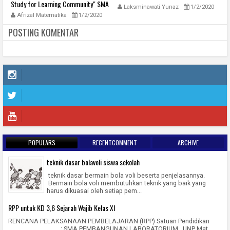
Study for Learning Community" SMA
Laksminawati Yunaz
1/2/2020
Pembangunan Laboratorium UNP
Afrizal Matematika
1/2/2020
POSTING KOMENTAR
POPULARS
RECENTCOMMENT
ARCHIVE
teknik dasar bolavoli siswa sekolah
teknik dasar bermain bola voli beserta penjelasannya.
Bermain bola voli membutuhkan teknik yang baik yang
harus dikuasai oleh setiap pem...
RPP untuk KD 3,6 Sejarah Wajib Kelas XI
RENCANA PELAKSANAAN PEMBELAJARAN (RPP) Satuan Pendidikan
: SMA PEMBANGUNAN LABORATORIUM UNP Mat...