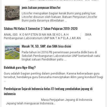
jenis batuan penyusun lithosfer
Litosfer merupakan bagian kerak Bumi yang paling luar.
Litosfer disusun oleh batuan. Batuan Penyusun Litosfer
Bumi pada dasarnya dibedakan ...
Silabus PAI Kelas X Semester 2 Tahun Pelajaran 2019-2020
ANAL ISIS K O M P ETEN SI NA MA SE KO L A H : SMA
Pembangunan Laboratorium UNP MA T A P ELA J AR AN ...
Masuk TK, SD, SMP, dan SMA bisa disini
Pada tahun ini 2016 PB penerimaan peserta didik baru di
Sekolah Pembangunan Laboratoriun UNP bertambah satu
tingkat satuan Pendidikan yaitu ...
Bolehkah guru Nge-Blog?
Guru adalah bagian penting dalam pendidikan. Karena keberadaan guru
tersebut, hendaknya guru berusaha menciptakan iklim yang kondusif bagi
...
Pembelajaran Sejarah Indonesia kelas X1 tentang pendudukan jepang di
indonesia
Masa Penjajahan Jepang di Indonesia
Jepang telah menguasai Indonesia...