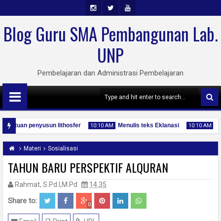
Insta
Twit
Yout
Blog Guru SMA Pembangunan Lab.
Gra
Ter
Ube
UNP
M
Pembelajaran dan Administrasi Pembelajaran
is batuan penyusun lithosfer
Menulis teks Eklanasi
10:10 AM
10:10 AM
onesia yang Menyenangkan
Materi
Sosialisasi
TAHUN BARU PERSPEKTIF ALQURAN
Rahmat, S.Pd.I,M.Pd
14.35
04
04
Jan
Jan
2020
2020
Share to:
0