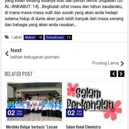
yang indah sedang sisanya sulit dan penuh derita. (Rujuklah QS.
AL-ANKABUT: 14)....Begitulah sifat masa dan tahun saudaraku,
di mana masa-masa sulit dan susah yang akan anda hadapi
selama hidup di dunia akan jauh lebih banyak dari masa senang
dan bahagia yang akan anda rasakan...
Label:
Materi
18
Sosialisasi
10
Next
latihan kebugaran jasmani
Posting Lama
RELATED POST
02
02
Jan
Jan
2020
2020
Merdeka Belajar berbasis "Lesson
Salam Kenal Chemistry
n