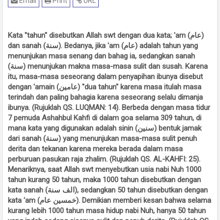
Email
Print
URL
Kata "tahun" disebutkan Allah swt dengan dua kata; 'am (عام)
dan sanah (سنة). Bedanya, jika 'am (عام) adalah tahun yang
menunjukan masa senang dan bahag ia, sedangkan sanah
(سنة) menunjukan makna masa-masa sulit dan susah. Karena
itu, masa-masa seseorang dalam penyapihan ibunya disebut
dengan 'amain (عامين) "dua tahun" karena masa itulah masa
terindah dan paling bahagia karena seseorang selalu dimanja
ibunya. (Rujuklah QS. LUQMAN: 14). Berbeda dengan masa tidur
7 pemuda Ashahbul Kahfi di dalam goa selama 309 tahun, di
mana kata yang digunakan adalah sinin (سنين) bentuk jamak
dari sanah (سنة) yang menunjukan masa-masa sulit penuh
derita dan tekanan karena mereka berada dalam masa
perburuan pasukan raja zhalim. (Rujuklah QS. AL-KAHFI: 25).
Menariknya, saat Allah swt menyebutkan usia nabi Nuh 1000
tahun kurang 50 tahun, maka 1000 tahun disebutkan dengan
kata sanah (الف سنة), sedangkan 50 tahun disebutkan dengan
kata 'am (خمسين عام). Demikian memberi kesan bahwa selama
kurang lebih 1000 tahun masa hidup nabi Nuh, hanya 50 tahun