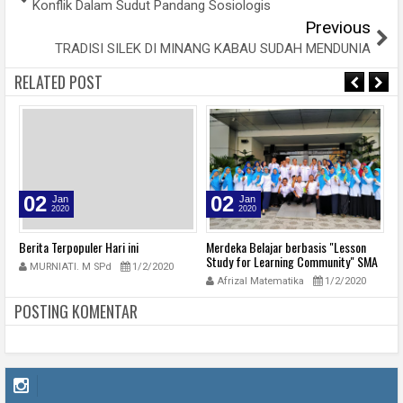
Konflik Dalam Sudut Pandang Sosiologis
Previous
TRADISI SILEK DI MINANG KABAU SUDAH MENDUNIA
RELATED POST
02
02
Jan
Jan
2020
2020
Merdeka Belajar berbasis "Lesson
Salam Kenal Chemistry
Study for Learning Community" SMA
2/2020
Laksminawati Yunaz
1/2/2
Pembangunan Laboratorium UNP
Afrizal Matematika
1/2/2020
POSTING KOMENTAR