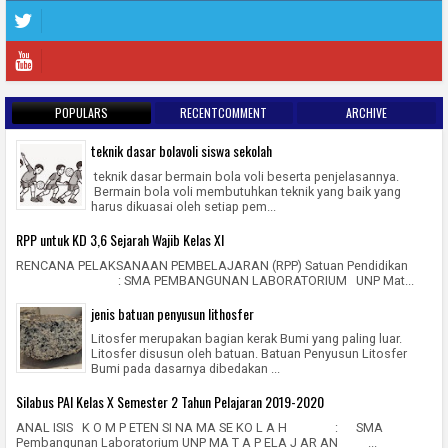
POPULARS
RECENTCOMMENT
ARCHIVE
teknik dasar bolavoli siswa sekolah
teknik dasar bermain bola voli beserta penjelasannya.
Bermain bola voli membutuhkan teknik yang baik yang
harus dikuasai oleh setiap pem...
RPP untuk KD 3,6 Sejarah Wajib Kelas XI
RENCANA PELAKSANAAN PEMBELAJARAN (RPP) Satuan Pendidikan
: SMA PEMBANGUNAN LABORATORIUM UNP Mat...
jenis batuan penyusun lithosfer
Litosfer merupakan bagian kerak Bumi yang paling luar.
Litosfer disusun oleh batuan. Batuan Penyusun Litosfer
Bumi pada dasarnya dibedakan ...
Silabus PAI Kelas X Semester 2 Tahun Pelajaran 2019-2020
ANAL ISIS K O M P ETEN SI NA MA SE KO L A H : SMA
Pembangunan Laboratorium UNP MA T A P ELA J AR AN ...