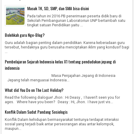
Masuk TK, SD, SMP, dan SMA bisa disini
Pada tahun ini 2016 PB penerimaan peserta didik baru di
Sekolah Pembangunan Laboratoriun UNP bertambah satu
tingkat satuan Pendidikan yaitu ...
Bolehkah guru Nge-Blog?
Guru adalah bagian penting dalam pendidikan. Karena keberadaan guru
tersebut, hendaknya guru berusaha menciptakan iklim yang kondusif bagi
...
Pembelajaran Sejarah Indonesia kelas X1 tentang pendudukan jepang di
indonesia
Masa Penjajahan Jepang di Indonesia
Jepang telah menguasai Indonesia...
What did You Do on The Last Holiday?
Read the following dialogue! Jhon : Hi Deasy , I haven’t seen you for
ages. Where have you been? Deasy : Hi, Jhon. I have just vis...
Konflik Dalam Sudut Pandang Sosiologis
Konflik Dalam kehidupan bermasyarakat tentunya terdapat interaksi
sosial yang terjadi baik antar perseorangan atau antar kelompok,
maupun...